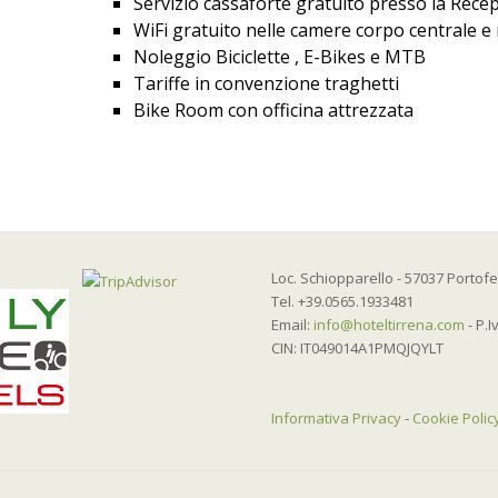
Servizio cassaforte gratuito presso la Rece
WiFi gratuito nelle camere corpo centrale e
Noleggio Biciclette , E-Bikes e MTB
Tariffe in convenzione traghetti
Bike Room con officina attrezzata
Loc. Schiopparello - 57037 Portofer
Tel. +39.0565.1933481
Email:
info@hoteltirrena.com
- P.I
CIN: IT049014A1PMQJQYLT
Informativa Privacy
-
Cookie Polic