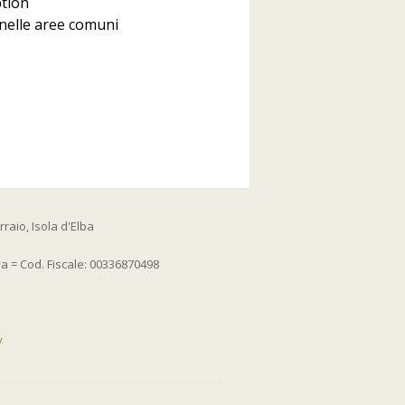
ption
 nelle aree comuni
raio, Isola d'Elba
va = Cod. Fiscale: 00336870498
y