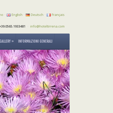
ano
·
English
·
Deutsch
·
Français
+39.0565.1933481
·
info@hoteltirrena.com
GALLERY
»
INFORMAZIONI GENERALI