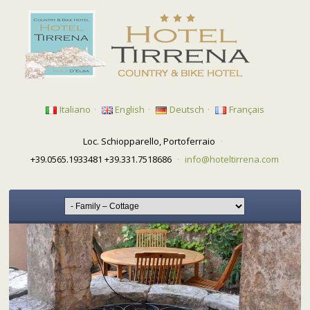
Italiano
·
English
·
Deutsch
·
Français
Loc. Schiopparello, Portoferraio
·
+39.0565.1933481 +39.331.7518686
·
info@hoteltirrena.com