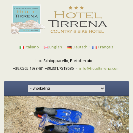
Italiano
·
English
·
Deutsch
·
Français
Loc. Schiopparello, Portoferraio
·
+39.0565.1933481 +39.331.7518686
·
info@hoteltirrena.com