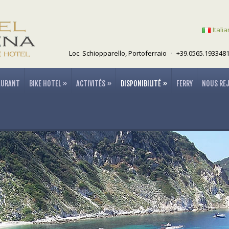
Itali
Loc. Schiopparello, Portoferraio
·
+39.0565.1933481
AURANT
BIKE HOTEL
»
ACTIVITÉS
»
DISPONIBILITÉ
»
FERRY
NOUS RE