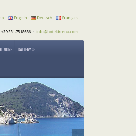
ano
·
English
·
Deutsch
·
Français
 +39.331.7518686
·
info@hoteltirrena.com
JOINDRE
GALLERY
»