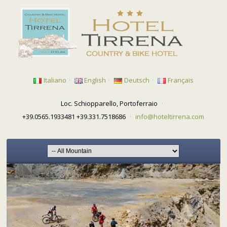
Italiano
·
English
·
Deutsch
·
Français
Loc. Schiopparello, Portoferraio
·
+39.0565.1933481 +39.331.7518686
·
info@hoteltirrena.com