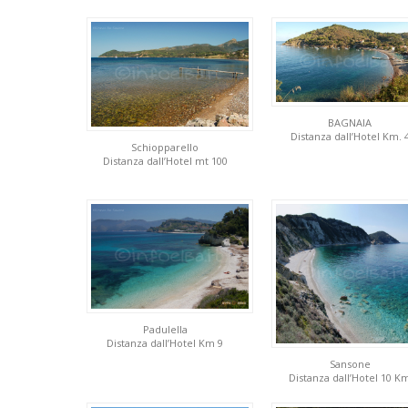
BAGNAIA
Distanza dall’Hotel Km. 
Schiopparello
Distanza dall’Hotel mt 100
Padulella
Distanza dall’Hotel Km 9
Sansone
Distanza dall’Hotel 10 K