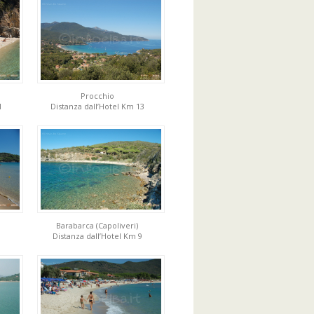
Procchio
1
Distanza dall’Hotel Km 13
Barabarca (Capoliveri)
Distanza dall’Hotel Km 9