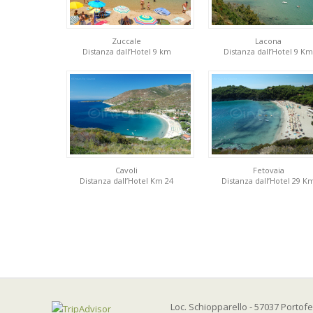
Zuccale
Lacona
Distanza dall’Hotel 9 km
Distanza dall’Hotel 9 Km
Cavoli
Fetovaia
Distanza dall’Hotel Km 24
Distanza dall’Hotel 29 K
Loc. Schiopparello - 57037 Portofer