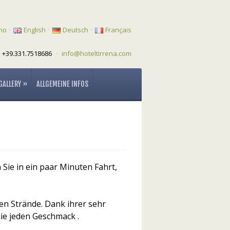
ano
·
English
·
Deutsch
·
Français
 +39.331.7518686
·
info@hoteltirrena.com
GALLERY
»
ALLGEMEINE INFOS
Sie in ein paar Minuten Fahrt,
len Strände. Dank ihrer sehr
ie jeden Geschmack .