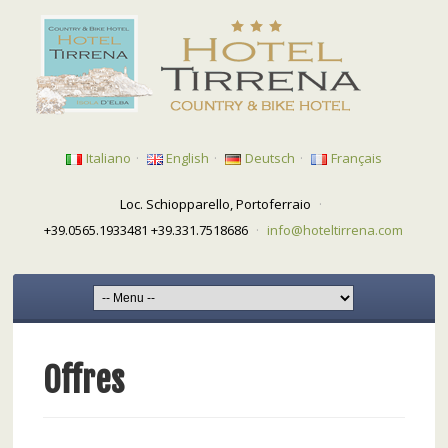
Italiano
·
English
·
Deutsch
·
Français
Loc. Schiopparello, Portoferraio
·
+39.0565.1933481 +39.331.7518686
·
info@hoteltirrena.com
Offres